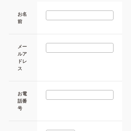
お名
前
メー
ルア
ドレ
ス
お電
話番
号